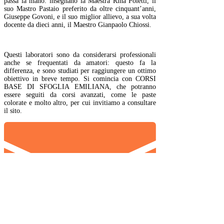
passa la mano: insegnano la Maestra Rina Poletti, il
suo Mastro Pastaio preferito da oltre cinquant’anni,
Giuseppe Govoni, e il suo miglior allievo, a sua volta
docente da dieci anni, il Maestro Gianpaolo Chiossi.
Questi laboratori sono da considerarsi professionali
anche se frequentati da amatori: questo fa la
differenza, e sono studiati per raggiungere un ottimo
obiettivo in breve tempo. Si comincia con CORSI
BASE DI SFOGLIA EMILIANA, che potranno
essere seguiti da corsi avanzati, come le paste
colorate e molto altro, per cui invitiamo a consultare
il sito.