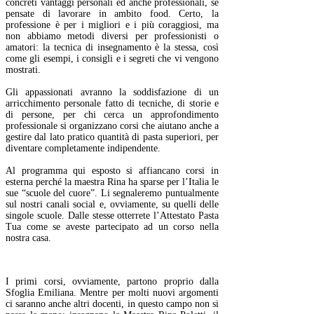
concreti vantaggi personali ed anche professionali, se
pensate di lavorare in ambito food. Certo, la
professione è per i migliori e i più coraggiosi, ma
non abbiamo metodi diversi per professionisti o
amatori: la tecnica di insegnamento è la stessa, così
come gli esempi, i consigli e i segreti che vi vengono
mostrati.
Gli appassionati avranno la soddisfazione di un
arricchimento personale fatto di tecniche, di storie e
di persone, per chi cerca un
approfondimento
professionale
si organizzano corsi che aiutano anche a
gestire dal lato pratico quantità di pasta superiori, per
diventare completamente indipendente.
Al programma qui esposto si affiancano
corsi in
esterna
perché la maestra Rina ha sparse per l’Italia le
sue “scuole del cuore”. Li segnaleremo puntualmente
sul nostri canali social e, ovviamente, su quelli delle
singole scuole. Dalle stesse otterrete l’Attestato Pasta
Tua come se aveste partecipato ad un corso nella
nostra casa.
I primi corsi, ovviamente, partono proprio dalla
Sfoglia Emiliana. Mentre per molti nuovi argomenti
ci saranno anche altri docenti, in questo campo non si