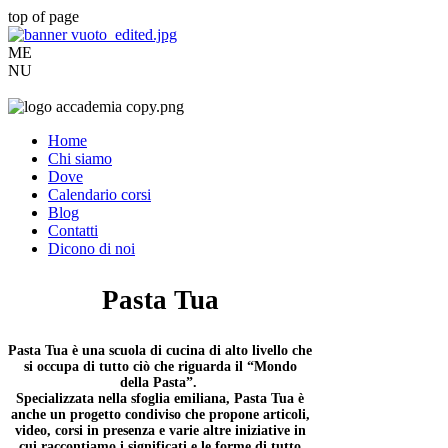
top of page
ME
NU
Home
Chi siamo
Dove
Calendario corsi
Blog
Contatti
Dicono di noi
Pasta Tua
Pasta Tua è una scuola di cucina di alto livello che
si occupa di tutto ciò che riguarda il “Mondo
della Pasta”.
Specializzata nella sfoglia emiliana, Pasta Tua è
anche un progetto condiviso che propone articoli,
video, corsi in presenza e varie altre iniziative in
cui raccontiamo i significati e le forme di tutto