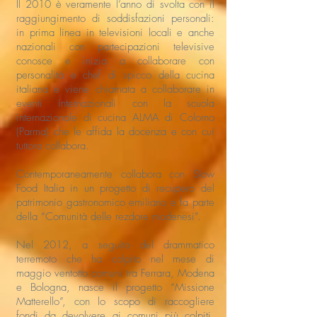
Il 2010 è veramente l’anno di svolta con il
raggiungimento di soddisfazioni personali:
in prima linea in televisioni locali e anche
nazionali con partecipazioni televisive
conosce e inizia a collaborare con
personalità e chef di spicco della cucina
italiana e viene chiamata a collaborare in
eventi internazionali con la scuola
internazionale di cucina ALMA di Colorno
(Parma) che le affida la docenza e con cui
tuttora collabora.
Contemporaneamente collabora con Slow
Food Italia in un progetto di recupero del
patrimonio gastronomico emiliano e fa parte
della “Comunità delle rezdore modenesi”.
Nel 2012, a seguito del drammatico
terremoto che ha colpito nel mese di
maggio ventotto comuni tra Ferrara, Modena
e Bologna, nasce il progetto “Missione
Matterello”, con lo scopo di raccogliere
fondi da devolvere ai comuni più colpiti,