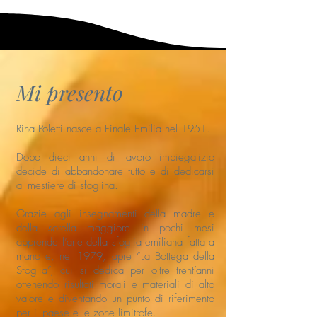
Mi presento
Rina Poletti nasce a Finale Emilia nel 1951.
Dopo dieci anni di lavoro impiegatizio
decide di abbandonare tutto e di dedicarsi
al mestiere di sfoglina.
Grazie agli insegnamenti della madre e
della sorella maggiore in pochi mesi
apprende l’arte della sfoglia emiliana fatta a
mano e, nel 1979, apre “La Bottega della
Sfoglia”, cui si dedica per oltre trent’anni
ottenendo risultati morali e materiali di alto
valore e diventando un punto di riferimento
per il paese e le zone limitrofe.