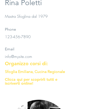
Rina Poletti
Mastra Sfoglina dal 1979
Phone
123-456-7890
Email
info@mysite.com
Organizzo corsi di:
S
foglia Emiliana, Cucina Regionale
Clicca q
ui per scoprirli tutti e
iscriverti online!