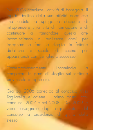
Nel 2008 conclude l’attività di bottegaia. Il
rapido declino della sua attività dopo che
l’ha ceduta la spinge a decidere di
intraprendere un’attività di formazione e di
continuare a tramandare questa arte
incominciando a realizzare corsi per
insegnare a fare la sfoglia in fattorie
didattiche e scuole di cucina per
appassionati con lusinghiero successo.
Contemporaneamente incomincia a
competere in gare di sfoglia sul territorio
provinciale e regionale.
Già dal 2006 partecipa al concorso Miss
Tagliatella e ottiene il primo posto, così
come nel 2007 e nel 2008 . Dal 2009 le
viene assegnato dagli organizzatori del
concorso la presidenza di giuria dello
stesso.