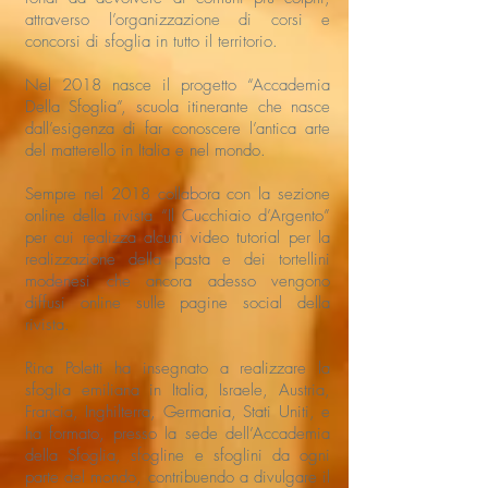
attraverso l’organizzazione di corsi e
concorsi di sfoglia in tutto il territorio.
Nel 2018 nasce il progetto “Accademia
Della Sfoglia”, scuola itinerante che nasce
dall’esigenza di far conoscere l’antica arte
del matterello in Italia e nel mondo.
Sempre nel 2018 collabora con la sezione
online della rivista “Il Cucchiaio d’Argento”
per cui realizza alcuni video tutorial per la
realizzazione della pasta e dei tortellini
modenesi che ancora adesso vengono
diffusi online sulle pagine social della
rivista.
Rina Poletti ha insegnato a realizzare la
sfoglia emiliana in Italia, Israele, Austria,
Francia, Inghilterra, Germania, Stati Uniti, e
ha formato, presso la sede dell’Accademia
della Sfoglia, sfogline e sfoglini da ogni
parte del mondo, contribuendo a divulgare il