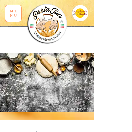
ME
NU