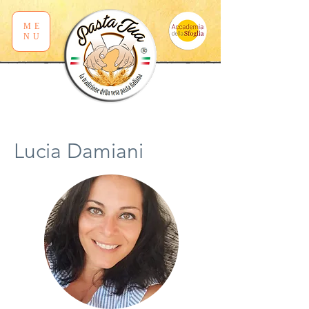
ME
NU
Lucia Damiani