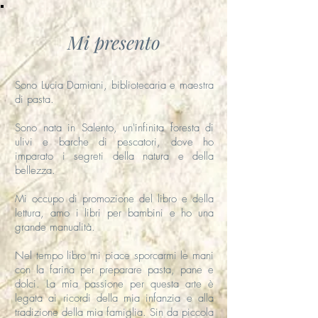
Mi presento
Sono Lucia Damiani, bibliotecaria e maestra
di pasta.
Sono nata in Salento, un'infinita foresta di
ulivi e barche di pescatori, dove ho
imparato i segreti della natura e della
bellezza.
Mi occupo di promozione del libro e della
lettura, amo i libri per bambini e ho una
grande manualità.
Nel tempo libro mi piace sporcarmi le mani
con la farina per preparare pasta, pane e
dolci. La mia passione per questa arte è
legata ai ricordi della mia infanzia e alla
tradizione della mia famiglia. Sin da piccola