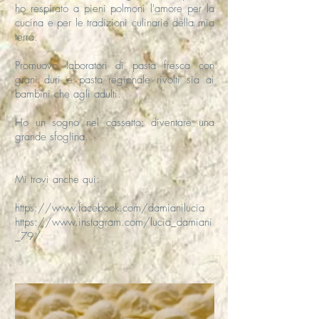
ho respirato a pieni polmoni l'amore per la
cucina e per le tradizioni culinarie della mia
terra.
Promuovo laboratori di pasta fresca con
grani duri e pasta regionale rivolti sia ai
bambini che agli adulti.
Ho un sogno nel cassetto: diventare una
grande sfoglina.
Mi trovi anche qui:
https://www.facebook.com/damianilucia
https://www.instagram.com/lucia_damiani
_79/