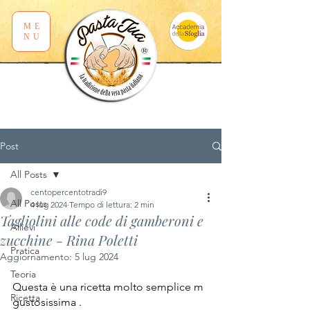
ME
NU
Post
All Posts
centopercentotradi9
All Posts
4 lug 2024
Tempo di lettura: 2 min
Tagliolini alle code di gamberoni e
Allievi
zucchine - Rina Poletti
Pratica
Aggiornamento:
5 lug 2024
Teoria
Questa è una ricetta molto semplice m 
Ricetta
gustosissima .