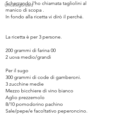
Scherzando l'ho chiamata tagliolini al 
Uncategorized
manico di scopa .
In fondo alla ricetta vi dirò il perché. 
La ricetta è per 3 persone.
200 grammi di farina 00
2 uova medio/grandi 
Per il sugo 
300 grammi di code di gamberoni.
3 zucchine medie 
Mezzo bicchiere di vino bianco 
Aglio prezzemolo
8/10 pomodorino pachino
Sale/pepe/e facoltativo peperoncino. 