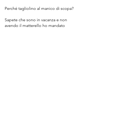
Perché tagliolino al manico di scopa?
Sapete che sono in vacanza e non 
avendo il matterello ho mandato 
Beppe a comprare un manico di scopa.
L'ultima foto parla da sola.
Mostra tutti
Post recenti